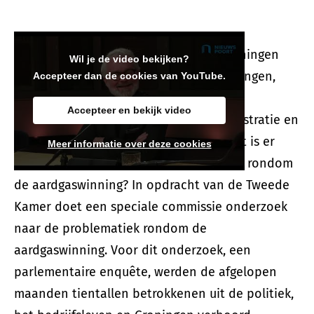
De winning van gas in de provincie Groningen
Wil je de video bekijken?
zorgt al jaren voor problemen. Aardbevingen,
Accepteer dan de cookies van YouTube.
schade aan huizen en gedoe over de
Accepteer en bekijk video
schadeafhandeling. En bovenal veel frustratie en
verdriet bij de getroffen Groningers. Wat is er
Meer informatie over deze cookies
misgegaan in het democratische proces rondom
de aardgaswinning? In opdracht van de Tweede
Kamer doet een speciale commissie onderzoek
naar de problematiek rondom de
aardgaswinning. Voor dit onderzoek, een
parlementaire enquête, werden de afgelopen
maanden tientallen betrokkenen uit de politiek,