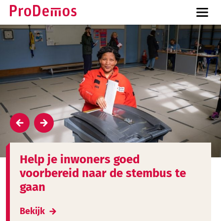
Help je inwoners goed
voorbereid naar de stembus te
gaan
Bekijk