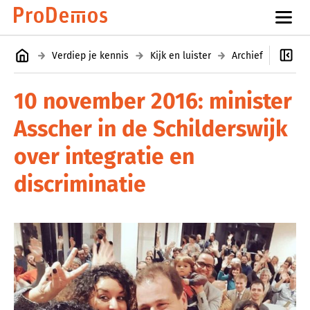
Verdiep je kennis
Kijk en luister
Archief
Politi
10 november 2016: minister
Asscher in de Schilderswijk
over integratie en
discriminatie