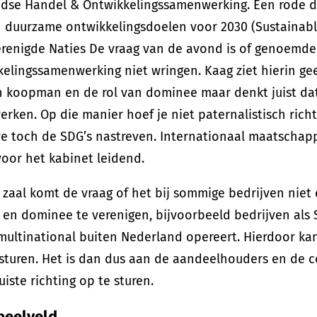
ndse Handel & Ontwikkelingssamenwerking. Een rode dr
n duurzame ontwikkelingsdoelen voor 2030 (Sustainab
erenigde Naties De vraag van de avond is of genoemd
elingssamenwerking niet wringen. Kaag ziet hierin gee
n koopman en de rol van dominee maar denkt juist da
rken. Op die manier hoef je niet paternalistisch rich
e toch de SDG’s nastreven. Internationaal maatscha
 voor het kabinet leidend.
 zaal komt de vraag of het bij sommige bedrijven niet 
n dominee te verenigen, bijvoorbeeld bedrijven als 
 multinational buiten Nederland opereert. Hierdoor ka
 sturen. Het is dan dus aan de aandeelhouders en de
uiste richting op te sturen.
speelveld