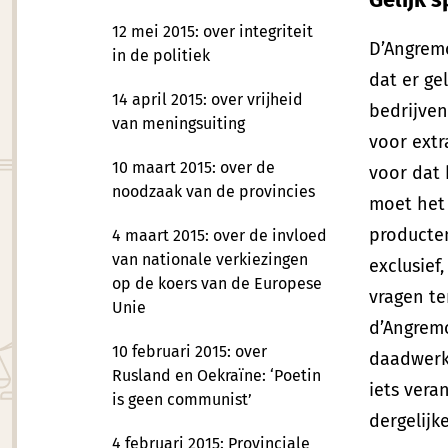
12 mei 2015: over integriteit
D’Angrem
in de politiek
dat er ge
14 april 2015: over vrijheid
bedrijven
van meningsuiting
voor extr
10 maart 2015: over de
voor dat 
noodzaak van de provincies
moet het 
producte
4 maart 2015: over de invloed
van nationale verkiezingen
exclusief
op de koers van de Europese
vragen te
Unie
d’Angrem
10 februari 2015: over
daadwerke
Rusland en Oekraïne: ‘Poetin
iets vera
is geen communist’
dergelijk
4 februari 2015: Provinciale