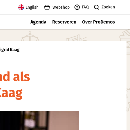
Zoeken
FAQ
English
Webshop
Agenda
Reserveren
Over ProDemos
Sigrid Kaag
nd als
Kaag