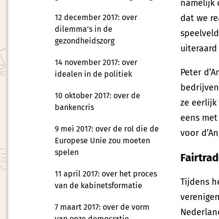
namelijk 
12 december 2017: over
dat we re
dilemma’s in de
speelveld
gezondheidszorg
uiteraard
14 november 2017: over
Peter d’A
idealen in de politiek
bedrijven
10 oktober 2017: over de
ze eerlij
bankencris
eens met
9 mei 2017: over de rol die de
voor d’An
Europese Unie zou moeten
spelen
Fairtra
11 april 2017: over het proces
Tijdens h
van de kabinetsformatie
verenigen
7 maart 2017: over de vorm
Nederland
van onze democratie