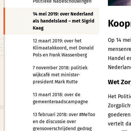
Politieke Nabeschouwingen
14 mei 2019: over Nederland
Koop
als handelsland – met Sigrid
Kaag
Op 14 mei
12 maart 2019: over het
Klimaatakkoord, met Donald
mensenrec
Pols en Frank Wassenberg
Handel e
Nederlan
7 november 2018: politiek
wijkcafé met minister-
Wet Zor
president Mark Rutte
13 maart 2018: over de
Het Poli
gemeenteraadscampagne
Zorgplich
goederen 
13 februari 2018: over #MeToo
en de discussie over
vertelt d
grensoverschrijdend gedrag