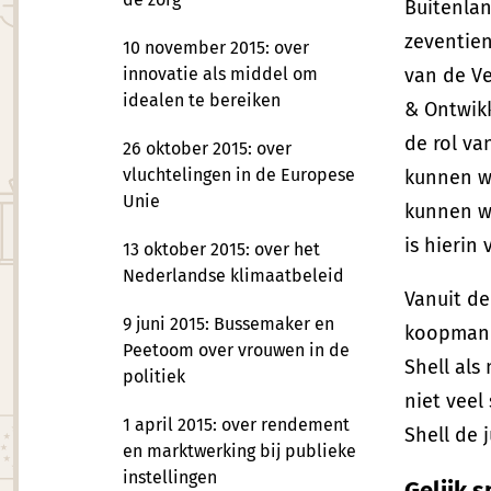
Buitenla
zeventie
10 november 2015: over
innovatie als middel om
van de V
idealen te bereiken
& Ontwikk
de rol va
26 oktober 2015: over
vluchtelingen in de Europese
kunnen we
Unie
kunnen w
is hierin
13 oktober 2015: over het
Nederlandse klimaatbeleid
Vanuit de
9 juni 2015: Bussemaker en
koopman e
Peetoom over vrouwen in de
Shell als
politiek
niet veel
1 april 2015: over rendement
Shell de j
en marktwerking bij publieke
instellingen
Gelijk 