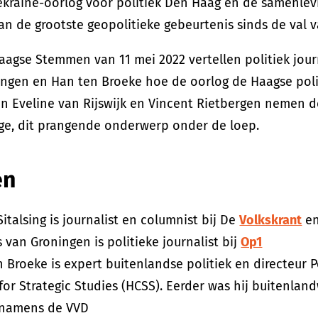
kraïne-oorlog voor politiek Den Haag en de samenlevi
n de grootste geopolitieke gebeurtenis sinds de val 
aagse Stemmen van 11 mei 2022 vertellen politiek jour
ingen en Han ten Broeke hoe de oorlog de Haagse poli
an Eveline van Rijswijk en Vincent Rietbergen nemen de
ge, dit prangende onderwerp onder de loep.
en
Sitalsing is journalist en columnist bij De
Volkskrant
en
van Groningen is politieke journalist bij
Op1
 Broeke is expert buitenlandse politiek en directeur P
for Strategic Studies (HCSS). Eerder was hij buitenla
namens de VVD