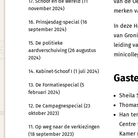
van de Oe
17. Schoof en de wereld (11
november 2024)
merken va
16. Prinsjesdag-special (16
In deze H
september 2024)
van Gron
15. De politieke
leiding v
aardverschuiving (26 augustus
minicolle
2024)
14. Kabinet-Schoof I (1 juli 2024)
Gast
13. De Formatiespecial (5
februari 2024)
Sheila 
Thomas 
12. De Campagnespecial (23
oktober 2023)
Han ten
Centre 
11. Op weg naar de verkiezingen
Kamer 
(18 september 2023)