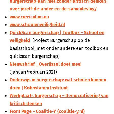
burgerschap-kan-niet-zonder-kritisch-denken-
over-jezelf-de-ander-en-de-samenleving/
www.curriculum.nu
www.schoolenveiligheid.nl
QuickScan burgerschap | Toolbox – School en
veiligheid
(Project Burgerschap op de
basisschool, met onder andere een toolbox en
quickscan burgerschap)
Nieuwsbrief _ Overijssel doet mee!
(januari/februari 2021)
Onderwijs in burgerschap: wat scholen kunnen
doen | Kohnstamm Instituut
Werkplaats burgerschap – Democratisering van
kritisch denken
Front Page – Coalitie-Y (coalitie-y.nl)