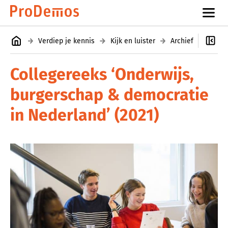
Verdiep je kennis
Kijk en luister
Archief
Colle
Collegereeks ‘Onderwijs,
burgerschap & democratie
in Nederland’ (2021)