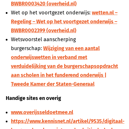
BWBR0003420 (overheid.nl)
Wet op het voortgezet onderwijs:
wetten.nl –
Regeling – Wet op het voortgezet onderwijs –
BWBR0002399 (overheid.nl)
Wetsvoorstel aanscherping
burgerschap:
Wijziging van een aantal
onderwijswetten in verband met
verduidelijking van de burgerschapsopdracht
aan scholen in het funderend onderwijs |
Tweede Kamer der Staten-Generaal
Handige sites en overig
www.overijsseldoetmee.nl
https://www.kennisnet.nl/artikel/9535/digitaal-