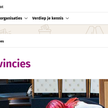
at
organisaties
Verdiep je kennis
ies
vincies