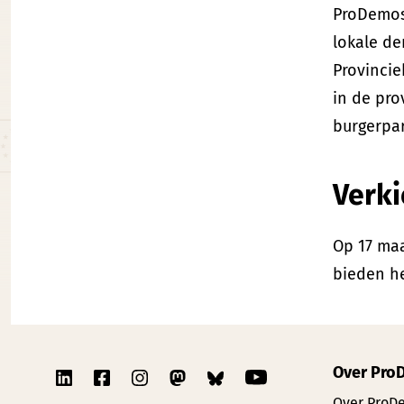
ProDemos
lokale d
Provincie
in de pr
burgerpar
Verki
Op 17 maa
bieden he
Over Pro
Over ProD