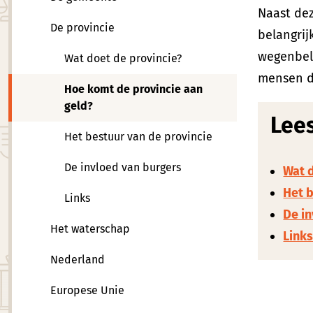
Naast dez
De provincie
belangrij
wegenbela
Wat doet de provincie?
mensen di
Hoe komt de provincie aan
geld?
Lees
Het bestuur van de provincie
De invloed van burgers
Wat d
Het b
Links
De i
Het waterschap
Link
Nederland
Europese Unie