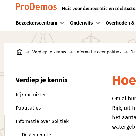
Huis voor democratie en rechtssta
Bezoekerscentrum
Onderwijs
Overheden & 
Verdiep je kennis
Informatie over politiek
De
Hoe
Verdiep je kennis
Kijk en luister
Om al hun
Rijk, uit
Publicaties
het aanta
Informatie over politiek
watergeb
De gemeente