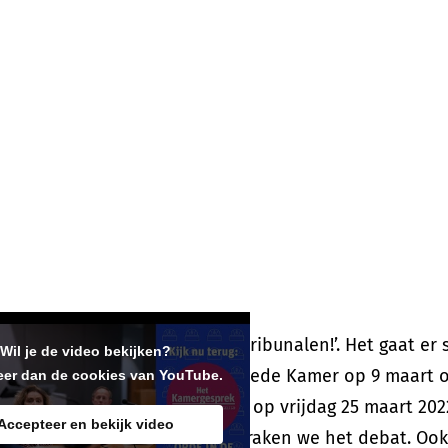
 normaal man!’ en ‘Er komen tribunalen!’. Het gaat er
Wil je de video bekijken?
t. Daarom debatteerde de Tweede Kamer op 9 maart o
eer dan de cookies van YouTube.
rmen. In de derde aflevering op vrijdag 25 maart 20
Accepteer en bekijk video
aire debatten uitgelegd bespraken we het debat. Ook