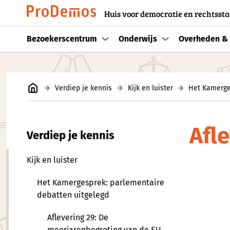
Huis voor democratie en rechtssta
Bezoekerscentrum
Onderwijs
Overheden & 
Verdiep je kennis
Kijk en luister
Het Kamerge
Afl
Verdiep je kennis
Kijk en luister
Het Kamergesprek: parlementaire
debatten uitgelegd
Aflevering 29: De
meerjarenbegroting van de EU