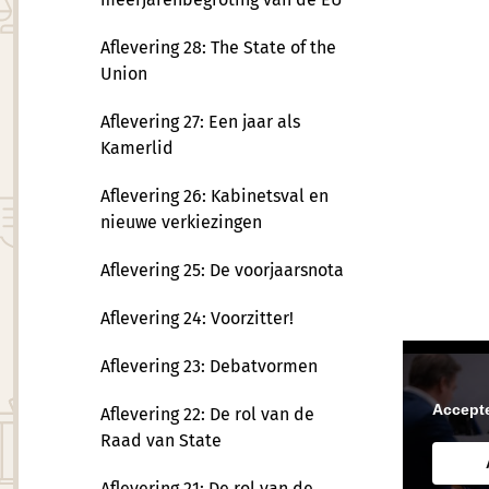
Aflevering 28: The State of the
Union
Aflevering 27: Een jaar als
Kamerlid
Aflevering 26: Kabinetsval en
nieuwe verkiezingen
Aflevering 25: De voorjaarsnota
Aflevering 24: Voorzitter!
Aflevering 23: Debatvormen
‘Doe eens
parlemen
Accept
Aflevering 22: De rol van de
Raad van State
omgangsvo
parlement
Aflevering 21: De rol van de