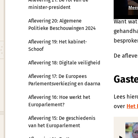
fragmente
minister-president
Meer
Aflevering 20: Algemene
Want wat
Politieke Beschouwingen 2024
gehandhaa
besproken
Aflevering 19: Het kabinet-
Schoof
De afleve
Aflevering 18: Digitale veiligheid
Aflevering 17: De Europees
Gast
Parlementsverkiezing en daarna
Lees hier
Aflevering 16: Hoe werkt het
Europarlement?
over
Het 
Aflevering 15: De geschiedenis
van het Europarlement