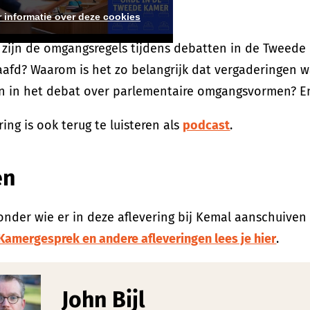
n uit het parlement terug.
 informatie over deze cookies
 zijn de omgangsregels tijdens debatten in de Tweed
fd? Waarom is het zo belangrijk dat vergaderingen w
 in het debat over parlementaire omgangsvormen? En 
ring is ook terug te luisteren als
podcast
.
en
onder wie er in deze aflevering bij Kemal aanschuiven
Kamergesprek en andere afleveringen lees je hier
.
John Bijl