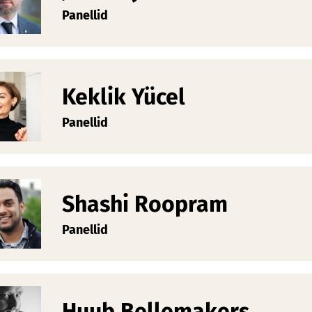
Panellid
Keklik Yücel
Panellid
Shashi Roopram
Panellid
Huub Bellemakers