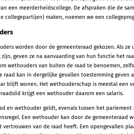
van een meerderheidscollege. De afspraken die de sa
(de collegepartijen) maken, noemen we een collegepr
ders
uders worden door de gemeenteraad gekozen. Als ze u
 zijn, geven ze na aanvaarding van hun functie het ra
om wethouders van buiten de raad te benoemen, zelfs
e raad kan in dergelijke gevallen toestemming geven 
aar blijft wonen. Het wethouderschap is meestal een v
aadslid krijgt een wethouder daarom een salaris.
ad en wethouder geldt, evenals tussen het parlement 
ensregel. Een wethouder kan door de gemeenteraad wor
t vertrouwen van de raad heeft. Een opengevallen pl