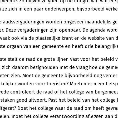
meente. Zo blijven ze goed op de hoogte van wat er s
 ze zich in een paar onderwerpen, bijvoorbeeld verke
raadsvergaderingen worden ongeveer maandelijks ge
er. Deze vergaderingen zijn openbaar. De agenda wor
vaak ook via de plaatselijke krant en de website van
te orgaan van een gemeente en heeft drie belangrijk
ste stelt de raad de grote lijnen vast voor het belei
 zich daarom bezighouden met de vraag hoe de gemeen
eten zien. Moet de gemeente bijvoorbeeld nog verder
kkelijker worden voor toeristen? Moeten er meer fiet
ede controleert de raad of het college van burgemees
staken goed uitvoert. Past het beleid van het college 
uitgezet? Doet het college waar de raad om heeft gev
elen, moet het college verantwoording afleggen aan d