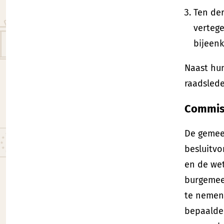
Ten de
verteg
bijeenk
Naast hu
raadsled
Commis
De gemeen
besluitvo
en de we
burgemee
te nemen
bepaalde 