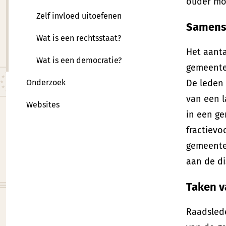
ouder mo
Zelf invloed uitoefenen
Samenst
Wat is een rechtsstaat?
Het aanta
Wat is een democratie?
gemeenten
Onderzoek
De leden 
van een l
Websites
in een g
fractievo
gemeenter
aan de di
Taken v
Raadsled