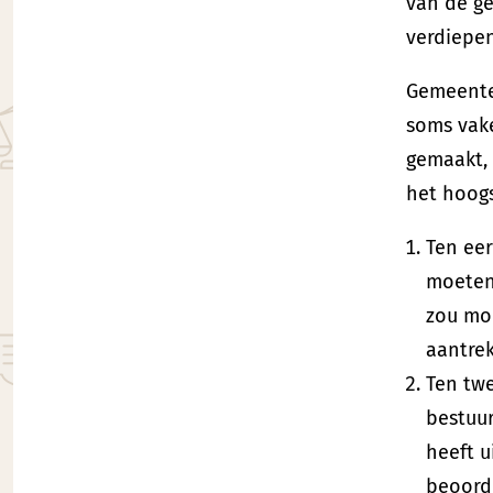
van de ge
verdiepen
Gemeente
soms vak
gemaakt, 
het hoogs
Ten eer
moeten
zou mo
aantre
Ten twe
bestuur
heeft 
beoord