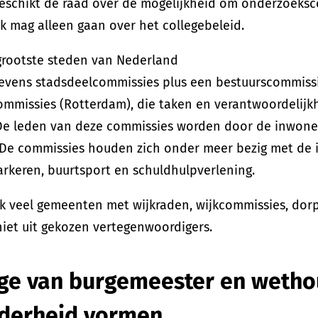
eschikt de raad over de mogelijkheid om onderzoeksco
 mag alleen gaan over het collegebeleid.
grootste steden van Nederland
evens stadsdeelcommissies plus een bestuurscommiss
ommissies (Rotterdam), die taken en verantwoordelij
 De leden van deze commissies worden door de inwoner
 De commissies houden zich onder meer bezig met de 
arkeren, buurtsport en schuldhulpverlening.
ok veel gemeenten met wijkraden, wijkcommissies, dorp
iet uit gekozen vertegenwoordigers.
ege van burgemeester en wetho
derheid vormen