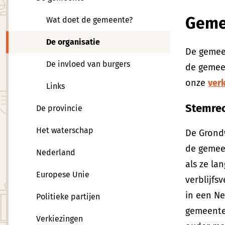
Geme
Wat doet de gemeente?
De organisatie
De gemee
De invloed van burgers
de gemeen
onze
ver
Links
Stemrec
De provincie
Het waterschap
De Grond
de gemee
Nederland
als ze la
Europese Unie
verblijfs
in een N
Politieke partijen
gemeenter
Verkiezingen