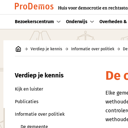
Huis voor democratie en rechtssta
Bezoekerscentrum
Onderwijs
Overheden & 
Verdiep je kennis
Informatie over politiek
De
De 
Verdiep je kennis
Kijk en luister
Elke gem
wethouder
Publicaties
controler
Informatie over politiek
wethoude
De gemeente