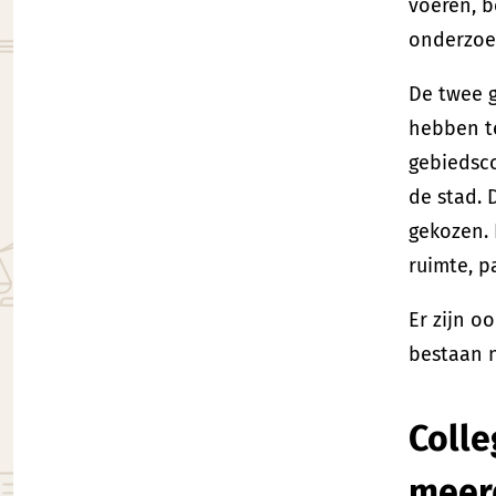
voeren, b
onderzoek
De twee 
hebben t
gebiedsc
de stad.
gekozen.
ruimte, p
Er zijn o
bestaan n
Coll
meer