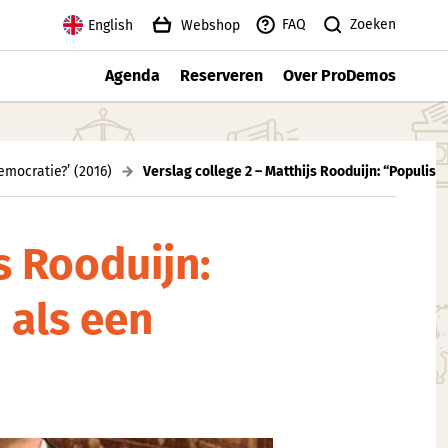
Zoeken
FAQ
English
Webshop
Agenda
Reserveren
Over ProDemos
mocratie?’ (2016)
Verslag college 2 – Matthijs Rooduijn: “Populism
s Rooduijn:
 als een