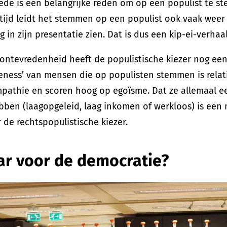
ede is een belangrijke reden om op een populist te st
rtijd leidt het stemmen op een populist ook vaak weer 
g in zijn presentatie zien. Dat is dus een kip-ei-verhaal
ontevredenheid heeft de populistische kiezer nog een
eness’ van mensen die op populisten stemmen is relat
mpathie en scoren hoog op egoïsme. Dat ze allemaal e
bben (laagopgeleid, laag inkomen of werkloos) is een m
 de rechtspopulistische kiezer.
ar voor de democratie?