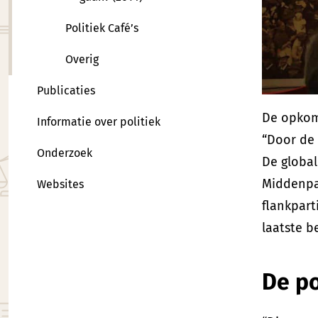
Politiek Café’s
Overig
Publicaties
De opkoms
Informatie over politiek
“Door de 
Onderzoek
De global
Middenpar
Websites
flankpart
laatste b
De po