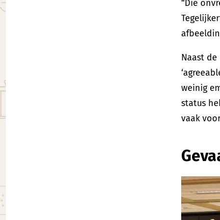
“Die onvr
Tegelijke
afbeeldin
Naast de 
‘agreeabl
weinig e
status he
vaak voor
Geva