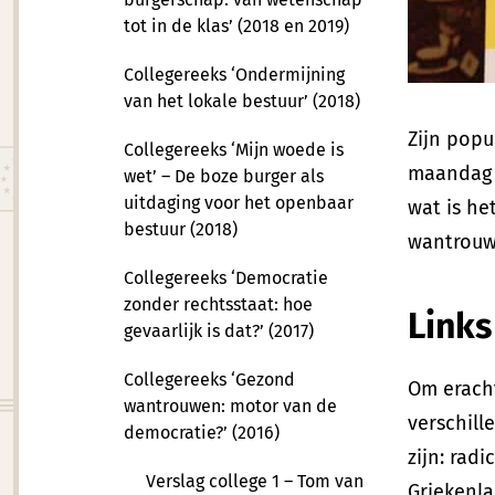
tot in de klas’ (2018 en 2019)
Collegereeks ‘Ondermijning
van het lokale bestuur’ (2018)
Zijn popu
Collegereeks ‘Mijn woede is
maandag 2
wet’ – De boze burger als
uitdaging voor het openbaar
wat is he
bestuur (2018)
wantrouw
Collegereeks ‘Democratie
zonder rechtsstaat: hoe
Links
gevaarlijk is dat?’ (2017)
Collegereeks ‘Gezond
Om eracht
wantrouwen: motor van de
verschill
democratie?’ (2016)
zijn: rad
Verslag college 1 – Tom van
Griekenla