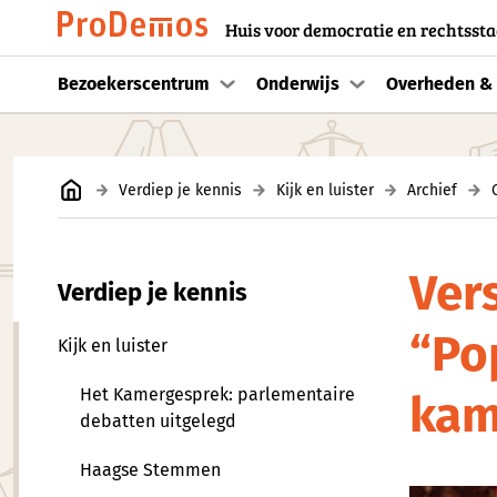
Huis voor democratie en rechtssta
Bezoekerscentrum
Onderwijs
Overheden & 
Verdiep je kennis
Kijk en luister
Archief
Vers
Verdiep je kennis
“Pop
Kijk en luister
Het Kamergesprek: parlementaire
kam
debatten uitgelegd
Haagse Stemmen