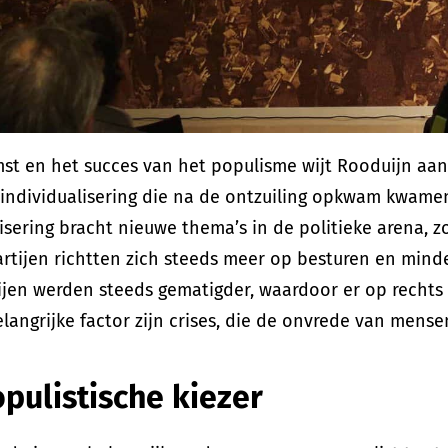
t en het succes van het populisme wijt Rooduijn aan
individualisering die na de ontzuiling opkwam kwamen
isering bracht nieuwe thema’s in de politieke arena, zo
tijen richtten zich steeds meer op besturen en minde
ijen werden steeds gematigder, waardoor er op rechts
elangrijke factor zijn crises, die de onvrede van mens
pulistische kiezer