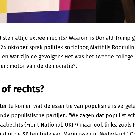
listen altijd extreemrechts? Waarom is Donald Trump 
4 oktober sprak politiek socioloog Matthijs Rooduijn
t en wat zijn de gevolgen? Het was het tweede college 
en: motor van de democratie?’.
 of rechts?
er te komen wat de essentie van populisme is vergel
ende populistische partijen. “We zagen dat populistisch
icaalrechts (Front National, UKIP) maar ook links, zoals
nd of de SP ten tijde van Marijnissen in Nederland.” O