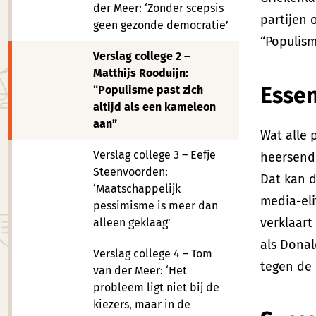
der Meer: ‘Zonder scepsis
partijen
geen gezonde democratie’
“Populism
Verslag college 2 –
Matthijs Rooduijn:
Esse
“Populisme past zich
altijd als een kameleon
aan”
Wat alle 
Verslag college 3 – Eefje
heersende
Steenvoorden:
Dat kan d
‘Maatschappelijk
media-elit
pessimisme is meer dan
verklaart
alleen geklaag’
als Donal
Verslag college 4 – Tom
tegen de 
van der Meer: ‘Het
probleem ligt niet bij de
kiezers, maar in de