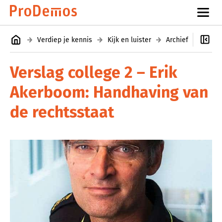
Verdiep je kennis
Kijk en luister
Archief
Colle
Verslag college 2 – Erik
Akerboom: Handhaving van
de rechtsstaat