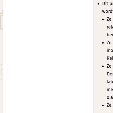
Dit 
wordt
Ze
re
be
Ze
mo
Re
Ze
De
la
me
o.
Ze