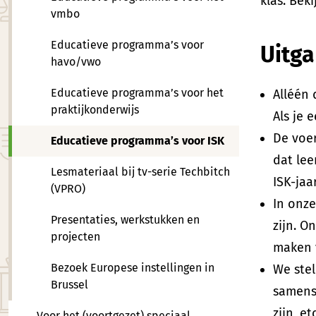
klas. Bek
vmbo
Educatieve programma’s voor
Uitg
havo/vwo
Educatieve programma’s voor het
Alléén 
praktijkonderwijs
Als je
De voer
Educatieve programma’s voor ISK
dat lee
Lesmateriaal bij tv-serie Techbitch
ISK-jaa
(VPRO)
In onz
Presentaties, werkstukken en
zijn. O
projecten
maken v
Bezoek Europese instellingen in
We stel
Brussel
samenst
zijn, e
Voor het (voortgezet) speciaal