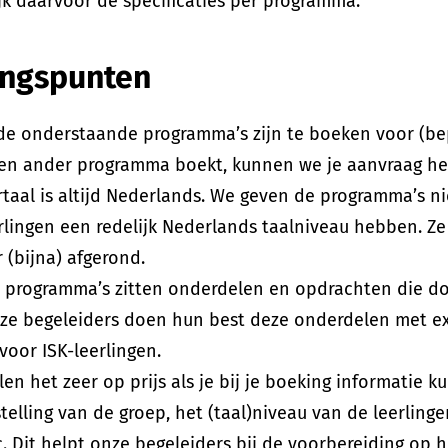
ijk daarvoor de specificaties per programma.
angspunten
de onderstaande programma’s zijn te boeken voor (bep
 een ander programma boekt, kunnen we je aanvraag he
taal is altijd Nederlands. We geven de programma’s n
rlingen een redelijk Nederlands taalniveau hebben. Z
r (bijna) afgerond.
e programma’s zitten onderdelen en opdrachten die d
nze begeleiders doen hun best deze onderdelen met ext
oor ISK-leerlingen.
len het zeer op prijs als je bij je boeking informatie 
elling van de groep, het (taal)niveau van de leerlinge
tc. Dit helpt onze begeleiders bij de voorbereiding op 