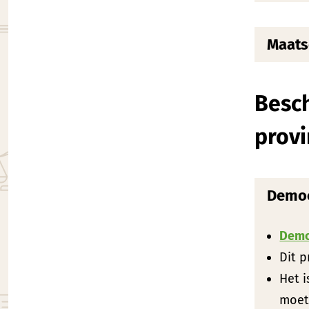
Maats
Besc
provi
Democ
Demo
Dit 
Het i
moet