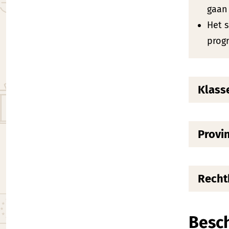
gaan
Het s
progr
Klas
Provi
Recht
Besc