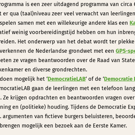
programma is een zeer uitdagend programma van circa 6
 er qua (taal)niveau zeer veel verwacht van leerlingen
 spelen samen met een willekeurige andere klas een
K
latief weinig voorbereidingstijd hebben om hun inbren
reiden. Het onderwerp van het debat wordt ter plekk
 verkennen de Nederlandse grondwet met een
GPS-sp
eten ze vragen beantwoorden over de Raad van State
kenkamer en diverse grondrechten.
 doen mogelijk het ‘
DemocratieLAB
‘ of de ‘
Democratie 
mocratieLAB gaan de leerlingen met een telefoon langs 
b. Ze krijgen opdrachten en beantwoorden vragen over
ning en (politieke) houding. Tijdens de Democratie E
a. argumenten van fictieve burgers beluisteren, beoor
 brengen mogelijk een bezoek aan de Eerste Kamer.