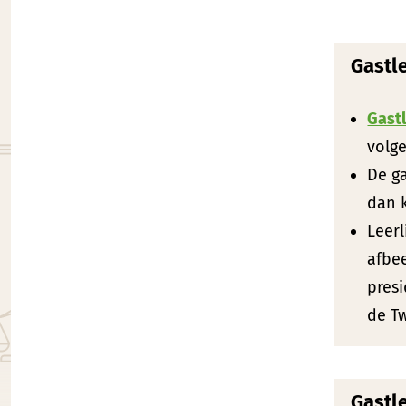
Gastle
Gastl
volge
De ga
dan k
Leer
afbee
presi
de Tw
Gastle