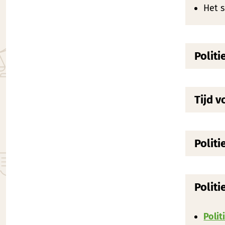
Het s
Politi
Tijd v
Politi
Politi
Polit