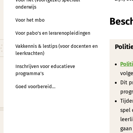
onderwijs
Besc
Voor het mbo
Voor pabo’s en lerarenopleidingen
Politi
Vakkennis & lestips (voor docenten en
leerkrachten)
Polit
Inschrijven voor educatieve
volge
programma’s
Dit 
Goed voorbereid…
prog
Tijde
spel
leerl
gaan