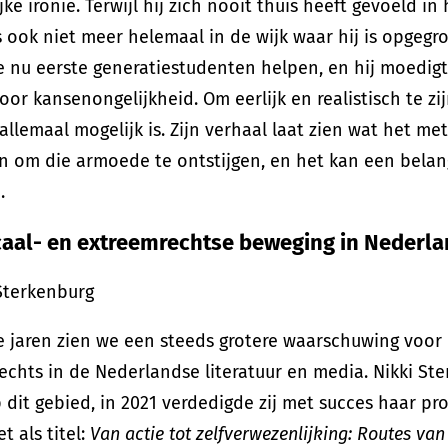
ijke ironie. Terwijl hij zich nooit thuis heeft gevoeld i
 ook niet meer helemaal in de wijk waar hij is opgegro
e nu eerste generatiestudenten helpen, en hij moedi
or kansenongelijkheid. Om eerlijk en realistisch te zi
allemaal mogelijk is. Zijn verhaal laat zien wat het m
n om die armoede te ontstijgen, en het kan een belangr
.
caal- en extreemrechtse beweging in Nederl
 Sterkenburg
e jaren zien we een steeds grotere waarschuwing voo
rechts in de Nederlandse literatuur en media. Nikki St
 dit gebied, in 2021 verdedigde zij met succes haar pro
t als titel:
Van actie tot zelfverwezenlijking: Routes van