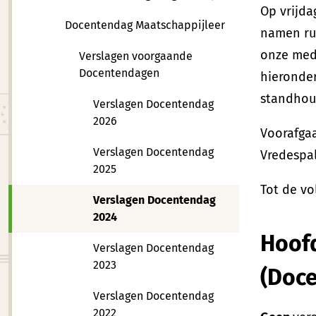
Op vrijda
Docentendag Maatschappijleer
namen rui
onze mede
Verslagen voorgaande
Docentendagen
hieronder
standhou
Verslagen Docentendag
2026
Voorafga
Verslagen Docentendag
Vredespa
2025
Tot de vo
Verslagen Docentendag
2024
Hoofd
Verslagen Docentendag
2023
(Doc
Verslagen Docentendag
2022