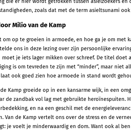
ing die er hier wordt getrokken tussen asielzoekers en
tandigheden, zoals dat met de term asieltsunami ook
door Milio van de Kamp
t om op te groeien in armoede, en hoe ga je om met k
elde ons in deze lezing over zijn persoonlijke ervarin
 moet je iets lager mikken over schreef. De titel doet
ing is om tevreden te zijn met “minder”, maar niet all
k laat ook goed zien hoe armoede in stand wordt geho
 de Kamp groeide op in een kansarme wijk, in een omge
ar de zandbak vol lag met gebruikte heroïnespuiten. 
rbedekking, en na een geschil met de energieleveranc
n. Van de Kamp vertelt ons over de stress en de vern
t: je voelt je minderwaardig en dom. Want ook al ben 