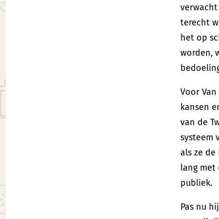
verwacht
terecht w
het op sc
worden, w
bedoelin
Voor Van
kansen e
van de Tw
systeem v
als ze de
lang met 
publiek.
Pas nu hi