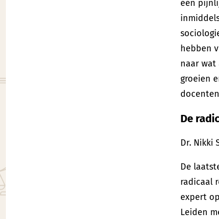
een pijnl
inmiddels
sociologi
hebben vo
naar wat 
groeien e
docenten
De radi
Dr. Nikki
De laatst
radicaal 
expert op
Leiden me