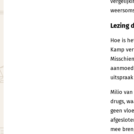
vergelijk
weersoms
Lezing 
Hoe is he
Kamp vert
Misschien
aanmoedig
uitspraa
Milio van
drugs, wa
geen vloe
afgeslote
mee breng