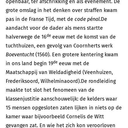
openbaar, ter afschrikking en als evenement. De
grote omslag in het denken over straffen kwam
pas in de Franse Tijd, met de
code pénal
.De
aandacht voor de dader als mens startte
de
halverwege de 16
eeuw met de komst van de
tuchthuizen, een gevolg van Coornherts werk
Boeventucht
(1560)
.
Een grotere kentering kwam
de
in ons land begin 19
eeuw met de
Maatschappij van Weldadigheid (Veenhuizen,
Frederiksoord, Wilhelminaoord).De rondleiding
maakte tot slot het fenomeen van de
klassenjustitie aanschouwelijk: de kelders waar
15 mensen opgesloten zaten lijken in niets op de
kamer waar bijvoorbeeld Cornelis de Witt
gevangen zat. En wie het zich kon veroorloven