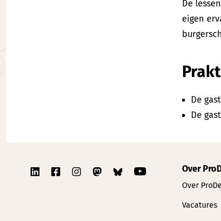
De lesse
eigen erv
burgersch
Prakt
De gas
De gast
Over Pro
Over ProD
Vacatures