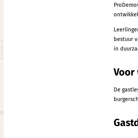
ProDemos 
ontwikke
Leerlinge
bestuur v
in duurz
Voor 
De gastle
burgersc
Gastd