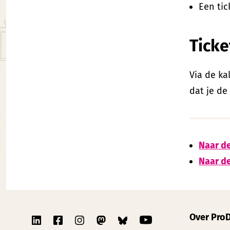
Een tic
Ticke
Via de ka
dat je de
Naar d
Naar d
Over Pro