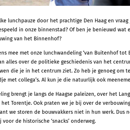
elke lunchpauze door het prachtige Den Haag en vraag j
espeeld in onze binnenstad? Of ben je benieuwd wat 
uwing van het Binnenhof?
ens mee met onze lunchwandeling ‘van Buitenhof tot B
an alles over de politieke geschiedenis van het centru
en die je in het centrum ziet. Zo heb je genoeg om te 
je met collega’s. Al kun je die natuurlijk ook meenem
ing brengt je langs de Haagse paleizen, over het Lang
ij het Torentje. Ook praten we je bij over de verbouwi
want we storen de bouwvakkers niet in hun werk. Dus 
j voor de historische ‘snacks’ onderweg.