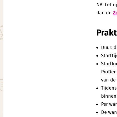
NB: Let o
dan de
Z
Prakt
Duur: d
Starttij
Startlo
ProDemo
van de 
Tijden
binnen
Per wan
De wan