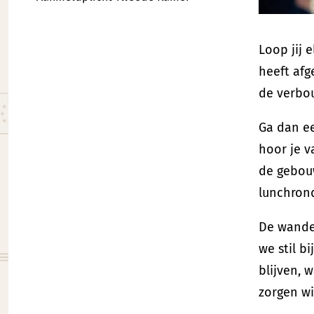
Loop jij 
heeft afg
de verbo
Ga dan e
hoor je v
de gebouw
lunchrond
De wandel
we stil b
blijven, 
zorgen wi