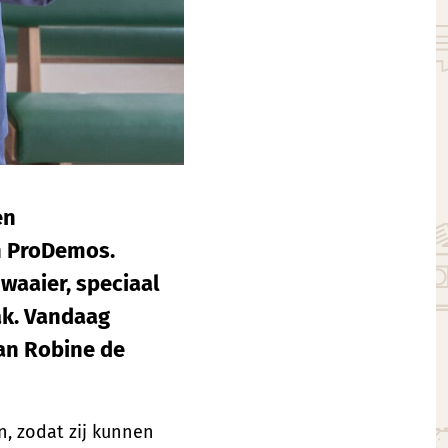
en
n ProDemos.
waaier, speciaal
ak. Vandaag
an Robine de
n, zodat zij kunnen