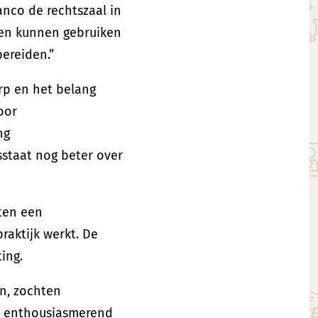
lanco de rechtszaal in
ken kunnen gebruiken
bereiden.”
rp en het belang
oor
ng
staat nog beter over
ten een
raktijk werkt. De
ting.
n, zochten
en enthousiasmerend