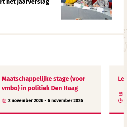
t het jaarverslag
Maatschappelijke stage (voor
Le
vmbo) in politiek Den Haag
1
2 november 2026 - 6 november 2026
0