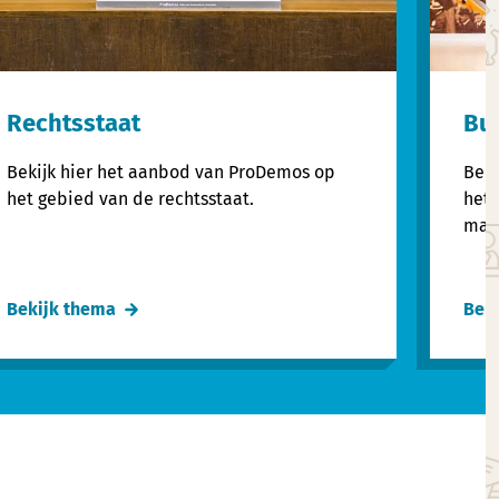
Rechtsstaat
Bu
Bekijk hier het aanbod van ProDemos op
Beki
het gebied van de rechtsstaat.
het 
maat
Bekijk thema
Bek