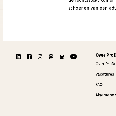
de rechtsstaat komen k
schoenen van een advoc
Over Pro
Over ProD
Vacatures
FAQ
Algemene 