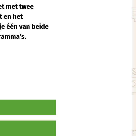
et met twee
t en het
je één van beide
ramma’s.