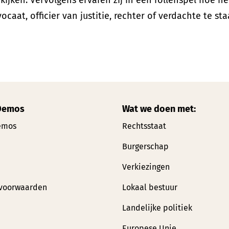
ijken. Vervolgens ervaren zij in een rollenspel hoe he
aat, officier van justitie, rechter of verdachte te sta
Demos
Wat we doen met:
emos
Rechtsstaat
Burgerschap
Verkiezingen
voorwaarden
Lokaal bestuur
Landelijke politiek
Europese Unie